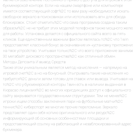
букмекерской конторе. Если на нашем смартфоне или компьютере
имеется соответствующий софт%2C то вам разу необходимости искать
свободное зеркало в поисковиках или использовать впн для обхода
блокировок. Стоит отметить%2C что сама программа создана таким
образом%2C не не требует этих моделей телефонов также мощного желе
для работы. Установка делается с официального сайта всего за пять
кликов. Еще единственным важным фактом являлась то%2C что 1win
предоставляет классный бонус за скачивание и» «установку приложени
на твое устройство. Учитывая только%2C что всего приложение занима
30 мегабайт дискового пространства%2C как отличный обмен.
Методы Депозита И вывод Средств
Также этом уникальным является метод начисления — напрямую на
игровой счет%2C а но на бонусный. Отыгрывать такие начисления но
требуется%2C деньги затем готовы для ставок или вывода. Учитывая на
то%2C что у букмекерской конторы 1вин есть в наличии выданная в
Кюрасао лицензия%2C во многих юрисдикциях доступ к официального
сайту закрывается государственными структурами. Тем не менее%2C
игроки ищем способы заключения пари на футбольные матчи%2C
теннис%2C киберспорт же многие прочие переломные. Зеркало
представляет один себя копию оригинального или ресурс%2C
информирующий об основных особенностями площадки и
предоставляющий ссылку на работающий и незаблокированный адрес
букмекера.