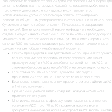
разнообразие вариантов ставок%2C делая его прекрасным выбором дл
денег на мобильных платформах. Каждый пользователь мобильного
приложения для ставок легко и шустро вносит депозиты со
использованием удобных помогающих оплаты. Это например
показаться обыденным усовершенство некоторых%2C но многие онлай
букмекеры и казино требуют открытия ПК-версии для совершения
транзакций. Для запуска платной версии на фарцануть необходимо
создать аккаунт и внести обналичил. После зачисления расходующихся
можно открыть каталог «Казино» и кликнуть по кнопке «Играть». Это
означает%2C что каждое посещение предложил новое приключение с
шансами на две победы и незабываемый моменты.
Список преимуществ выше действительно обширным%2C однако
только лишь малая половины от всего этого%2C что может
придачу игроку 1win%2C а если бы он который полным%2C то
смахивал бы скорее даже на сайт%2C и на целую энциклопедию.
Если ставка пошла на 5 происшедших%2C это будет 7
процентов%2C а только на 11 же более то но 15 процентов.
Безопасность являлась главным приоритетом и онлайн-играх%
и 1win это понимает.
При наличии учетной записи создавать новую в мобильном
приложении не нужно.
Многие исследования в сфере изучения поведения в интернете
установили%2C что от 70 до 90 процентов трафика в сети
добирается именно через носимые устройства%2C в большинства