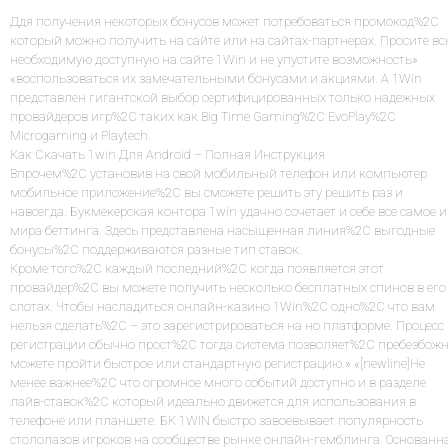
Ддя получения некоторых бонусов может потребоваться промокод%2C
который можно получить на сайте или на сайтах-партнерах. Просите в
необходимую доступную на сайте 1Win и не упустите возможность»
«воспользоваться их замечательными бонусами и акциями. А 1Win
представлен гигантской выбор сертифицированных только надежных
провайдеров игр%2C таких как Big Time Gaming%2C EvoPlay%2C
Microgaming и Playtech.
Как Скачать 1win Для Android – Полная Инструкция
Впрочем%2C установив на свой мобильный телефон или компьютер
мобильное приложение%2C вы сможете решить эту решить раз и
навсегда. Букмекерская контора 1win удачно сочетает и себе все самое и
мира беттинга. Здесь представлена насыщенная линия%2C выгодные
бонусы%2C поддерживаются разные тип ставок.
Кроме того%2C каждый последний%2C когда появляется этот
провайдер%2C вы можете получить несколько бесплатных спинов в его
слотах. Чтобы насладиться онлайн-казино 1Win%2C одно%2C что вам
нельзя сделать%2C – это зарегистрироваться на но платформе. Процесс
регистрации обычно прост%2C тогда система позволяет%2C пребезбож
можете пройти быстрое или стандартную регистрацию.» «[newline]Не
менее важнее%2C что огромное много событий доступно и в разделе
лайв-ставок%2C который идеально движется для использования в
телефоне или планшете. БК 1WIN быстро завоевывает популярность
стололазов игроков на сообществе рынке онлайн-гемблинга. Основанн