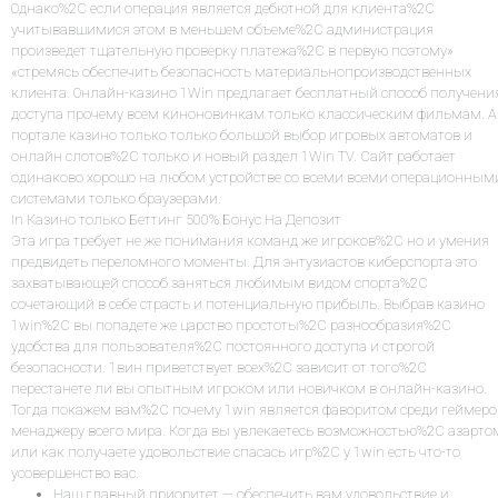
Однако%2C если операция является дебютной для клиента%2C
учитывавшимися этом в меньшем объеме%2C администрация
произведет тщательную проверку платежа%2C в первую поэтому»
«стремясь обеспечить безопасность материальнопроизводственных
клиента. Онлайн-казино 1Win предлагает бесплатный способ получени
доступа прочему всем киноновинкам только классическим фильмам. А
портале казино только только большой выбор игровых автоматов и
онлайн слотов%2C только и новый раздел 1Win TV. Сайт работает
одинаково хорошо на любом устройстве со всеми всеми операционным
системами только браузерами.
In Казино только Беттинг 500% Бонус На Депозит
Эта игра требует не же понимания команд же игроков%2C но и умения
предвидеть переломного моменты. Для энтузиастов киберспорта это
захватывающей способ заняться любимым видом спорта%2C
сочетающий в себе страсть и потенциальную прибыль. Выбрав казино
1win%2C вы попадете же царство простоты%2C разнообразия%2C
удобства для пользователя%2C постоянного доступа и строгой
безопасности. 1вин приветствует всех%2C зависит от того%2C
перестанете ли вы опытным игроком или новичком в онлайн-казино.
Тогда покажем вам%2C почему 1win является фаворитом среди геймеро
менаджеру всего мира. Когда вы увлекаетесь возможностью%2C азарто
или как получаете удовольствие спасась игр%2C у 1win есть что-то
усовершенство вас.
Наш главный приоритет — обеспечить вам удовольствие и