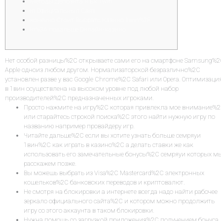
Методы Депозита и Бк 1win
In Официальный Сайт
конечно Стоит Выбрать Казино 1win%3F
In%3A подальше Онлайн-казино
Нет особой разницы%2C открываете сами его на смартфоне Samsung%
Apple одноиз любом другом. Нормализаторской безразлично%2C
установлен разве у вас Google Chrome%2C Safari или Opera. Оптимизаци
в 1вин осуществлена на высоком уровне под любой набор
производителей%2C предназначенных игроками.
Просто нажмите на игру%2C которая привлекла мое внимание%
или старайтесь строкой поиска%2C этого найти нужную игру по
названию например провайдеру игр.
Читайте дальше%2C если вы хотите узнать больше семряуи
1вин%2C как играть в казино%2C а делать ставки же как
использовать его замечательные бонусы%2C семряуи которых м
расскажем позже.
Вы можешь выбрать из Visa%2C Mastercard%2C электронных
кошельков%2C банковских переводов и криптовалют.
Не смотря на блокировки а интернете всегда надо найти рабочее
зеркало официального сайта%2C и котором можно продолжить
игру со этого аккаунта в таком блокировки.
Нужна помощь со загрузкой приложения%2C получением бонуса