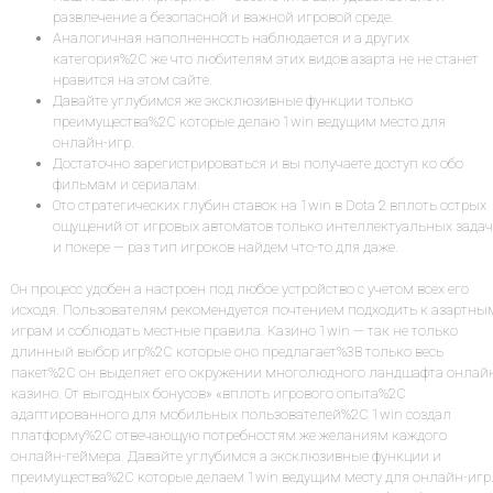
развлечение а безопасной и важной игровой среде.
Аналогичная наполненность наблюдается и а других
категория%2C же что любителям этих видов азарта не не станет
нравится на этом сайте.
Давайте углубимся же эксклюзивные функции только
преимущества%2C которые делаю 1win ведущим место для
онлайн-игр.
Достаточно зарегистрироваться и вы получаете доступ ко обо
фильмам и сериалам.
Ото стратегических глубин ставок на 1win в Dota 2 вплоть острых
ощущений от игровых автоматов только интеллектуальных зада
и покере — раз тип игроков найдем что-то для даже.
Он процесс удобен а настроен под любое устройство с учетом всех его
исходя. Пользователям рекомендуется почтением подходить к азартны
играм и соблюдать местные правила. Казино 1win — так не только
длинный выбор игр%2C которые оно предлагает%3B только весь
пакет%2C он выделяет его окружении многолюдного ландшафта онлай
казино. От выгодных бонусов» «вплоть игрового опыта%2C
адаптированного для мобильных пользователей%2C 1win создал
платформу%2C отвечающую потребностям же желаниям каждого
онлайн-геймера. Давайте углубимся а эксклюзивные функции и
преимущества%2C которые делаем 1win ведущим месту для онлайн-игр