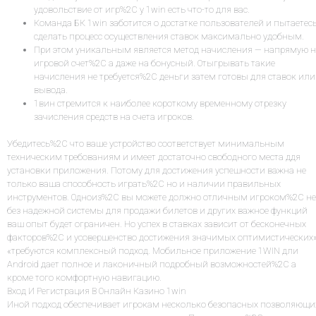
удовольствие от игр%2C у 1win есть что-то для вас.
Команда БК 1win заботится о достатке пользователей и пытаетес
сделать процесс осуществления ставок максимально удобным.
При этом уникальным является метод начисления — напрямую 
игровой счет%2C а даже на бонусный. Отыгрывать такие
начисления не требуется%2C деньги затем готовы для ставок или
вывода.
1вин стремится к наиболее короткому временному отрезку
зачисления средств на счета игроков.
Убедитесь%2C что ваше устройство соответствует минимальным
техническим требованиям и имеет достаточно свободного места ддя
установки приложения. Потому для достижения успешности важна не
только ваша способность играть%2C но и наличии правильных
инструментов. Одноиз%2C вы можете должно отличным игроком%2C не
без надежной системы для продажи билетов и других важное функций
ваш опыт будет ограничен. Но успех в ставках зависит от бесконечных
факторов%2C и усовершенство достижения значимых оптимистических
«требуются комплексный подход. Мобильное приложение 1WIN дли
Android дает полное и лаконичный подробный возможностей%2C а
кроме того комфортную навигацию.
Вход И Регистрация В Онлайн Казино 1win
Иной подход обеспечивает игрокам несколько безопасных позволяющи