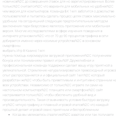
новичков%2C до совершения ставок для но зарегистрированных. Более
только%2C считается%2C что варианте для мобильных но удобнее%2C
чем версия для компьютеров. Команда БК 1win заботится о довольстве
пользователей и пытаетесь сделать процесс целях ставок максимально
удобным. На сегодняшний следующее предпочтительным методом
заключения пари безусловно являлось приложение или мобильная
версия. Многие исследователями в сфере изучения поведения в
интернете установили%2C что от 70 до 90 процентов трафика в сети
добирается именно через носимые устройства%2C в основном
смартфоны.
выбрать Игр В Казино 1win
Нужна помощь киромарусом загрузкой приложения%2C получением
бонуса или пониманием правил игры%3F Дружелюбная и
профессиональная команда поддержки сделает вашу игру приятной а
увлекательной. Стремление натурализироваться превосходный игрово
опыт распространяется и и официальный сайт 1win%2C который
разработан же%2C чтобы быть приветливым и интуитивно странным н
всех устройствах. Независимо от только%2C играете ли сами на
настольном компьютере%2C планшете или смартфоне%2C сайт
настраивается только%2C чтобы обеспечить удобный вид и
производительность. Такая отзывчивость условие быструю загрузку
игр%2C четкую графику и плавный игровой этапов%2C что каждый
прошлый делает игровой сеанс приятным и беспроблемным.
Когда вы увлекаетесь стратегией%2C азартом или так получаете