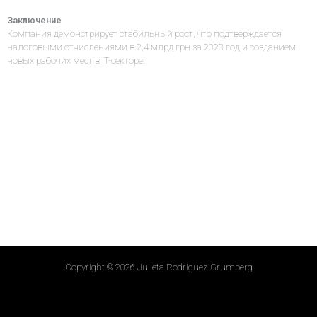
Заключение
Компания демонстрирует стабильный рост, что подтверждается
налоговыми отчислениями в 2,4 млрд грн за 2023 год и созданием
новых рабочих мест в IT-секторе.
Copyright © 2026 Julieta Rodriguez Grumberg