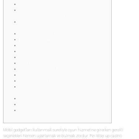
Pin-up Casino Mobil Versiyonu
Bir Bahis Bürosunda Ne Üzerine Bahis
Oynayabilirsiniz Titled Ping Up Bahsi
Çeşitli Hesabınıza Para Yatırma Ve Kazançlarınızı
Çekme Yöntemleri
Türk Oyuncular Için Bonuslar Ve Promosyonlar
❗️pin Up Casino’da Kayıt Kısıtlamaları
Para Yatırmak Veya Çekmek Için Bir Ücret Var Mı?
Pin Up Casino’nun Resmi Sitesine Nasıl Erişilir
Pın Up Crush Oyunları Seçkisi
Canlı Krupiyeli Oyunlar
Pin-up Online Casino İncelemesi
Öz Empieza Anlaşılır Web Sitesi
Sorumlu Kumar Oynama
Türk Makamlarının Engellemesi Nasıl Atlanır» «Ve
Pin Up Casino’nun Nasıl Giriş?
Masa Oyunları
Casino Pin Up Sobre Iyi Slot Makineleri Ve Rulet
Pin-up Online Casinoya Nasıl Giriş Yapılır?
Mobil gadget’ları kullanmak suretiyle oyun hizmetine girerken gerekli
seçenekleri hemen uyarlamak ve bulmak zordur. Pin Way up casino