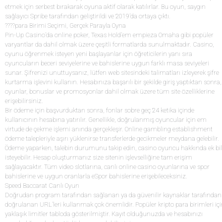
etmek için serbest bırakarak oyuna aktif olarak katılırlar. Bu oyun, saygın
sağlayıcı Spribe tarafından geliştirildi ve 2019’da ortaya çıktı.
????para Birimi Seçimi, Gerçek Parayla Oyna
Pin-Up Casino’da online poker, Texas Hold’em empieza Omaha gibi popüler
varyantlar da dahil olmak üzere çeşitli formatlarda sunulmaktadır. Casino,
oyunu öğrenmek isteyen yeni başlayanlar için öğreticilerin yanı sıra
oyuncuların beceri seviyelerine ve bahislerine uygun farklı masa seviyeleri
sunar. Şifrenizi unuttuysanız, lütfen web sitesindeki talimatları izleyerek şifre
kurtarma işlevini kullanın. Hesabınıza başarılı bir şekilde giriş yaptıktan sonra,
oyunlar, bonuslar ve promosyonlar dahil olmak üzere tüm site özelliklerine
erişebilirsiniz.
Bir ödeme için başvurduktan sonra, fonlar sobre geç 24 ketika içinde
kullanıcının hesabına yatırılır. Genellikle, doğrulanmış oyuncular için em
virtude de çekme işlemi anında gerçekleşir. Online gambling establishment
ödeme talepleriyle aşırı yüklenirse transferlerde gecikmeler meydana gelebilir.
Ödeme yaparken, talebin durumunu takip edin, casino oyuncu hakkında ek bil
isteyebilir. Hesap oluşturmanız size sitenin işlevselliğine tam erişim
sağlayacaktır. Tüm video slotlarına, canlı online casino oyunlarına ve spor
bahislerine ve uygun oranlarla eSpor bahislerine erişebileceksiniz.
Speed Baccarat Canlı Oyun
Doğrudan program tarafından sağlanan ya da güvenilir kaynaklar tarafından
doğrulanan URL’leri kullanmak çok önemlidir. Popüler kripto para birimleri iç
yaklaşık limitler tabloda gösterilmiştir. Kayıt olduğunuzda ve hesabınızı