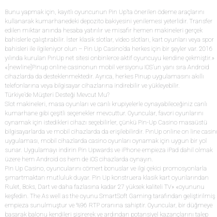
Bunu yapmak için, kayıtlı oyuncunun Pin Up’ta önerilen ödeme araçlarını
kullanarak kumarhanedeki depozito bakiyesini yenilemesi yeterlidir. Transfer
edilen miktar anında hesaba yatırılır ve misafir hemen makineleri gerçek
bahislerle çalıştırabilir. İster klasik slotlar, video slotları, kart oyunları veya spor
bahisleri ile ilgileniyor olun – Pin Up Casino’da herkes için bir şeyler var. 2016
yılında kurulan PınUp net sitesi onbinlerce aktif oyuncuyu kendine çekmiştir.»
«[newline]Pinup online casinonun mobil versiyonu IOS’un yanı sıra Android
cihazlarda da desteklenmektedir. Ayrıca, herkes Pinup uygulamasını akıllı
telefonlarına veya bilgisayar cihazlarına indirebilir ve yükleyebilir.
Türkiye’de Müşteri Desteği Mevcut Mu?
Slot makineleri, masa oyunları ve canlı krupiyelerle oynayabileceğiniz canlı
kumarhane gibi çeşitli seçenekler mevcuttur. Oyuncular, favori oyunlarını
oynamak için istedikleri cihazı seçebilirler, çünkü Pin-Up Casino masaüstü
bilgisayarlarda ve mobil cihazlarda da erişilebilirdir. PınUp online on line casin
uygulaması, mobil cihazlarda casino oyunları oynamak için uygun bir yol
sunar. Uygulamayı indirin Pin Upwards ve iPhone empieza iPad dahil olmak
üzere hem Android os hem de iOS cihazlarda oynayın.
Pin Up Casino, oyuncularını cömert bonuslar ve ilgi çekici promosyonlarla
şımartmaktan mutluluk duyar. Pin Up konstruera klasik kart oyunlarından
Rulet, Boks, Dart ve daha fazlasına kadar 27 yüksek kaliteli TV» «oyununu
keşfedin. The As well as the oyunu SmartSoft Gaming tarafından geliştirilmiş
empieza sunulmuştur ve %96 RTP oranına sahiptir. Oyuncular, bir düğmeye
basarak balonu kendileri şişirerek ve ardından potansiyel kazançlarını talep