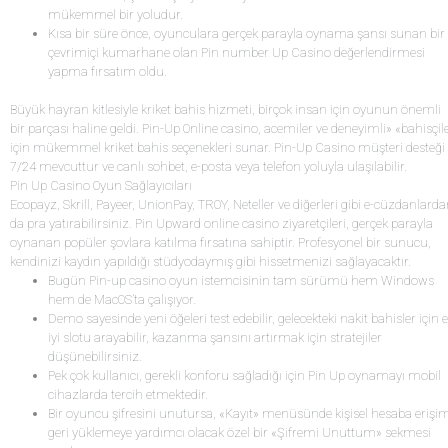
mükemmel bir yoludur.
Kısa bir süre önce, oyunculara gerçek parayla oynama şansı sunan bir
çevrimiçi kumarhane olan Pin number Up Casino değerlendirmesi
yapma fırsatım oldu.
Büyük hayran kitlesiyle kriket bahis hizmeti, birçok insan için oyunun önemli
bir parçası haline geldi. Pin-Up Online casino, acemiler ve deneyimli» «bahisçil
için mükemmel kriket bahis seçenekleri sunar. Pin-Up Casino müşteri desteği
7/24 mevcuttur ve canlı sohbet, e-posta veya telefon yoluyla ulaşılabilir.
Pin Up Casino Oyun Sağlayıcıları
Ecopayz, Skrill, Payeer, UnionPay, TROY, Neteller ve diğerleri gibi e-cüzdanlard
da pra yatırabilirsiniz. Pin Upward online casino ziyaretçileri, gerçek parayla
oynanan popüler şovlara katılma fırsatına sahiptir. Profesyonel bir sunucu,
kendinizi kaydın yapıldığı stüdyodaymış gibi hissetmenizi sağlayacaktır.
Bugün Pin-up casino oyun istemcisinin tam sürümü hem Windows
hem de MacOS’ta çalışıyor.
Demo sayesinde yeni öğeleri test edebilir, gelecekteki nakit bahisler için 
iyi slotu arayabilir, kazanma şansını artırmak için stratejiler
düşünebilirsiniz.
Pek çok kullanıcı, gerekli konforu sağladığı için Pin Up oynamayı mobil
cihazlarda tercih etmektedir.
Bir oyuncu şifresini unutursa, «Kayıt» menüsünde kişisel hesaba erişi
geri yüklemeye yardımcı olacak özel bir «Şifremi Unuttum» sekmesi