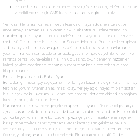
vardır.
Pin Up hizmetine kullanıcı adı empieza şifre olmadan, telefon numara
ve yetkilendirme için SMS kullanmak suretiyle girebilirsiniz.
Yeni özellikler arasında resmi web sitesinde olmayan düzinelerce slot ve
engellemeyi atlamanıza izin veren bir VPN eklentisi va. Online casino Pin
number Up, tüm oyunculara akıllı telefonlarına veya tabletlerine ücretsiz bir
mobil sürüm indirme imkanı sunar. Sadece doldurup göndermeniz empieza
ardından yönetimin postaya göndereceği bir mektupla kaydı onaylamanız
yeterlidir. Bundan sonra, telefonunuzda güvenli bir şekilde yetkilendirebilir ve
rahatça bahis» «oynayabilirsiniz. Pin Up Casino, oyun deneyiminizden en
kaliteli şekilde yararlanabilmeniz için inanılmaz bahis seçenekleri ve spor
kitapları sunar.
Pin Up Uygulamasında Rahat Oyun
Bonuslar için hiçbir şey söyleyemem, onları geri kazanmak için kullanmamay
tercih ediyorum. Sitenin anlaşılması kolay, her şey açık, ihtiyacım olan slotları
hızlı bir şekilde buluyorum. Kullanıcı incelemeleri, slotlarda elde edilen sağlam
kazançların açıklamalarını içerir.
Kumarhanedeki reward ve gerçek hesap ayrıdır, oyuncu önce kendi parasıyla
oynar, başarısızlık durumunda added bonus hesabını kullanabilir. Bu önemlidi
çünkü birçok kumarhane bonusu empieza gerçek bir hesabı «lehimleyerek»
birleştirir ve böylece bahis oynanana kadar kazançların çekilmesine izin
vermez. Kayıtlı Pin-Up çevrimiçi kullanıcıları için para yatırma bonusu, geri
ödeme, yeni başlayanlar için hediyeler vb. Pinup casino operatöründen