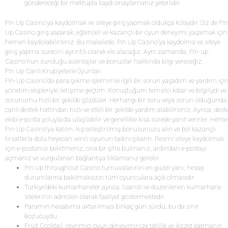
göndereceği bir mektupla kaydı onaylamanız yeterlidir.
Pin Up Casino’ya kaydolmak ve siteye giriş yapmak oldukça kolaydır. Siz de Pin
Up Casino giriş yaparak, eğlenceli ve kazançlı bir oyun deneyimi yaşamak için
hemen kaydolabilirsiniz. Bu makalede, Pin Up Casino’ya kaydolma ve siteye
giriş yapma sürecini ayrıntılı olarak ele alacağız. Aynı zamanda, Pin-up
Casino’nun sunduğu avantajlar ve bonuslar hakkında bilgi vereceğiz.
Pin Up Canlı Krupiyelerle Oyunları
Pin-Up Casino’da para çekme işlemimle ilgili bir sorun yaşadım ve yardım içi
yönetim ekipleriyle iletişime geçtim. Konuştuğum temsilci kibar ve bilgiliydi ve
sorunumu hızlı bir şekilde çözdüler. Herhangi bir soru veya sorun olduğunda,
canlı destek hattından hızlı ve etkili bir şekilde yardım alabilirsiniz. Ayrıca, dest
ekibi e-posta yoluyla da ulaşılabilir ve genellikle kısa sürede yanıt verirler. Hem
Pin-Up Casino’ya katılın, kişiselleştirilmiş bonusunuzu alın ve bol kazançlı
fırsatlarla dolu heyecan verici oyunun tadını çıkarın. Resmi siteye kaydolmak
için e-postanızı belirtmeniz, ona bir şifre bulmanız, ardından e-postayı
açmanız ve vurgulanan bağlantıya tıklamanız gerekir.
Pin Up throughout Casino turnuvalarının en güzel yanı, hesap
durumlarına bakılmaksızın tüm oyunculara açık olmasıdır.
Türkiye’deki kumarhaneler ayrıca, lisanslı ve düzenlenen kumarhane
sitelerinin adresleri olarak faaliyet göstermektedir.
Paramın hesabıma aktarılması birkaç gün sürdü, bu da sinir
bozucuydu.
Fruit Cocktail, çevrimiçi oyun deneyiminize tatlılık ve lezzet katmanın