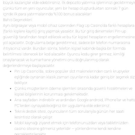
büyük kazançlar elde edebilirsiniz. İlk depozito yatırma işleminizi geciktirmeyi
çünkü tüm en yeni oyuncular, yeni bir hesap oluşturduktan sonraki 7 gün
içinde ilk para yatırmalarında %100 bonus alacaklar!
Bahis Seçenekleri:
Aynı bilgisayar veya mobil cihaz üzerinden Flag Up Casino’da farklı hesaplara
(farklı kişilere kayıtlı) giriş yapmak yasaktır. Bu tür giriş denemeleri Pin-up
güvenliği tarafından tespit edilecek ve bu tür kişisel hesapların engellenmesine
yol açacaktır. Doğrulama belge gerektirmez, sadece bir telefon numarasına
ihtiyacınız vardır. Bundan sonra, telefon kişisel kabinde başka bir formda
belirtilmesi istenecek bir kod alacaktır. Oyuncu kodu girer girmez, kimliği
onaylanacak ve kumarhane yönetimi onu doğrulanmış olarak
değerlendirmeye başlayacaktır.
Pin Up Casino’da, sobre popüler slot makinelerinden canlı krupiyeler
eşliğinde oynanan klasik zaman oyunlarına kadar geniş bir seçenek siz
bekliyor.
Çünkü müşterilerin ödeme işlemleri sırasında güvenli hissetmeleri ve
kişisel bilgilerinin korunması gerekmektedir.
Ana sayfadan indirebilir ve ardından Google android, iPhone’lar ve hatt
PC’lerden oynayabileceğiniz bir uygulama elde edersiniz.
Teknik destek sitesi, oyuncuların tüm sorularıyla günün her saati
kesintisiz olarak çalışır.
Mobil kaynağı ziyaret etmek için telefonunuzdan veya tabletinizden
casino sitesine gitmeniz yeterlidir – yönlendirme kendi kendine
gerçekleştirilecektir.