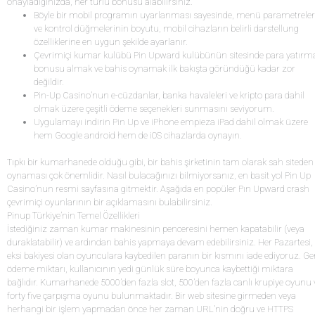
onayladığınızda, her türlü bonusu alabilirsiniz.
Böyle bir mobil programın uyarlanması sayesinde, menü parametreler
ve kontrol düğmelerinin boyutu, mobil cihazların belirli darstellung
özelliklerine en uygun şekilde ayarlanır.
Çevrimiçi kumar kulübü Pin Upward kulübünün sitesinde para yatırm
bonusu almak ve bahis oynamak ilk bakışta göründüğü kadar zor
değildir.
Pin-Up Casino’nun e-cüzdanlar, banka havaleleri ve kripto para dahil
olmak üzere çeşitli ödeme seçenekleri sunmasını seviyorum.
Uygulamayı indirin Pin Up ve iPhone empieza iPad dahil olmak üzere
hem Google android hem de iOS cihazlarda oynayın.
Tıpkı bir kumarhanede olduğu gibi, bir bahis şirketinin tam olarak sah siteden
oynaması çok önemlidir. Nasıl bulacağınızı bilmiyorsanız, en basit yol Pin Up
Casino’nun resmi sayfasına gitmektir. Aşağıda en popüler Pın Upward crash
çevrimiçi oyunlarının bir açıklamasını bulabilirsiniz.
Pinup Türkiye’nin Temel Özellikleri
İstediğiniz zaman kumar makinesinin penceresini hemen kapatabilir (veya
duraklatabilir) ve ardından bahis yapmaya devam edebilirsiniz. Her Pazartesi,
eksi bakiyesi olan oyunculara kaybedilen paranın bir kısmını iade ediyoruz. Ge
ödeme miktarı, kullanıcının yedi günlük süre boyunca kaybettiği miktara
bağlıdır. Kumarhanede 5000’den fazla slot, 500’den fazla canlı krupiye oyunu 
forty five çarpışma oyunu bulunmaktadır. Bir web sitesine girmeden veya
herhangi bir işlem yapmadan önce her zaman URL’nin doğru ve HTTPS