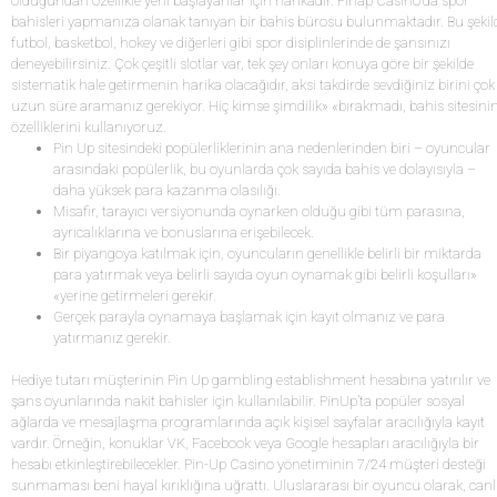
olduğundan özellikle yeni başlayanlar için harikadır. Pinap Casino’da spor
bahisleri yapmanıza olanak tanıyan bir bahis bürosu bulunmaktadır. Bu şekil
futbol, basketbol, hokey ve diğerleri gibi spor disiplinlerinde de şansınızı
deneyebilirsiniz. Çok çeşitli slotlar var, tek şey onları konuya göre bir şekilde
sistematik hale getirmenin harika olacağıdır, aksi takdirde sevdiğiniz birini çok
uzun süre aramanız gerekiyor. Hiç kimse şimdilik» «bırakmadı, bahis sitesini
özelliklerini kullanıyoruz.
Pin Up sitesindeki popülerliklerinin ana nedenlerinden biri – oyuncular
arasındaki popülerlik, bu oyunlarda çok sayıda bahis ve dolayısıyla –
daha yüksek para kazanma olasılığı.
Misafir, tarayıcı versiyonunda oynarken olduğu gibi tüm parasına,
ayrıcalıklarına ve bonuslarına erişebilecek.
Bir piyangoya katılmak için, oyuncuların genellikle belirli bir miktarda
para yatırmak veya belirli sayıda oyun oynamak gibi belirli koşulları»
«yerine getirmeleri gerekir.
Gerçek parayla oynamaya başlamak için kayıt olmanız ve para
yatırmanız gerekir.
Hediye tutarı müşterinin Pin Up gambling establishment hesabına yatırılır ve
şans oyunlarında nakit bahisler için kullanılabilir. PinUp’ta popüler sosyal
ağlarda ve mesajlaşma programlarında açık kişisel sayfalar aracılığıyla kayıt
vardır. Örneğin, konuklar VK, Facebook veya Google hesapları aracılığıyla bir
hesabı etkinleştirebilecekler. Pin-Up Casino yönetiminin 7/24 müşteri desteği
sunmaması beni hayal kırıklığına uğrattı. Uluslararası bir oyuncu olarak, canl