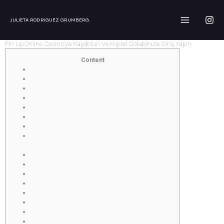
Sitesinde Oyunlar Ve Slotlar
Ir
al
JULIETA RODRIGUEZ GRUMBERG
Por
julieta rodriguez grumberg
/
2024, 11 de diciembre
contenido
Pin Up Online Casino’ya Kaydolun Ve Kişisel Dolabınıza Giriş Yapın️
Content
Oyun Cocktail Roulette
Pin Up Canlı Krupiyelerle Oyunları
Pin Up Casino Oyun Sağlayıcıları
Pin Up Uygulamasında Rahat Oyun
Football Studio Room Oyun
Pin Up’ta Hangi Ödeme Yöntemleri Kabul Ediliyor?
Bahis Seçenekleri:
Pınup Gambling Establishment Tr – Büyük
Bonuslar Ve Promosyonlar
Türkiye’de Müşteri Desteği Mevcut Mu?
????para Birimi Seçimi, Gerçek Parayla Oyna
Speed Baccarat Canlı Oyun
Pinup Türkiye’nin Temel Özellikleri
Kumarhanenin Oyun Yelpazesi
Slotları
American Roulette Oyun
Spor Bahisleri