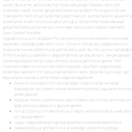
yarattı. Bu kumar salonunda trial modunda çalışan heyecan verici slot
makineleri vardır, bunlar gerçek bahislerle oynanabilir. PinUp çevrimiçi slot
makinelerini farklı cihaz türlerinde çalıştırmak için, kumarhanenin güvenilir v
kullanışlı bir mobil sürümü oluşturulmuştur. Slotları trial modunda veya
gerçek bahislerle oynamak için resmi web sitesi ücretsiz olarak indirilebilir.
Oyun Cocktail Roulette
Uygulama kurulum dosyasını Pin-Up çevrimiçi kumarhanesinin resmi web
sitesinden indirdiğinizden emin olun. 100 emin olmak için, bağlantılarımızı
kullanarak kumar platformuna gitmek daha iyidir. Bu, her oyunun oynaklığını
RTP’sini ve bonus özelliklerini değerlendirmenize olanak tanır. Gerçek parayla
oynamaya başlamak için kayıt olmanız ve para yatırmanız gerekir. Slot
makinelerindeki minimum bahislerin boyutları, oyunların algoritmaları
tarafından belirlenir. Pin Up kumarhanesinin resmi sitesinde oyuncular, spin
başına farklı oranlara sahip slotları özgürce seçebilirler
pin-up
.
Online on line casino Pin Up’ın bir değil, mobil cihazlar ve kişisel
bilgisayarlar için ücretsiz olarak tasarlanmış birkaç uygulama sunmas
dikkat çekicidir.
Kazanan fonların çekilmesine ilişkin maksimum limitleri artırmak için
doğrulama prosedürünü geçmek gerekir.
Pin-Up Casino’yu mükemmel oyun seçimi ve kullanıcı dostu web sitesi
için tavsiye ederim.
Uygun odaya katılarak İngilizce becerilerinizi bile test edebilirsiniz.
Sadece doldurup göndermeniz ve ardından yönetimin postaya