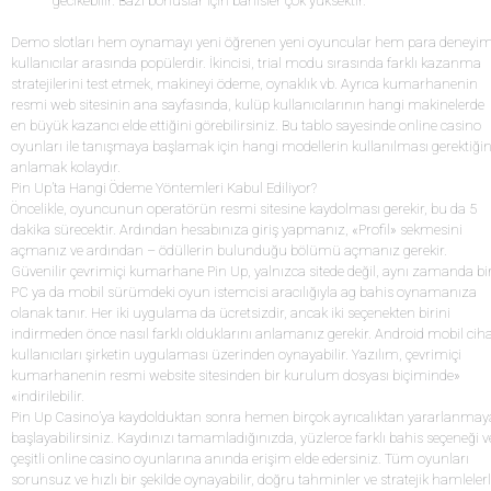
gecikebilir. Bazı bonuslar için bahisler çok yüksektir.
Demo slotları hem oynamayı yeni öğrenen yeni oyuncular hem para deneyim
kullanıcılar arasında popülerdir. İkincisi, trial modu sırasında farklı kazanma
stratejilerini test etmek, makineyi ödeme, oynaklık vb. Ayrıca kumarhanenin
resmi web sitesinin ana sayfasında, kulüp kullanıcılarının hangi makinelerde
en büyük kazancı elde ettiğini görebilirsiniz. Bu tablo sayesinde online casino
oyunları ile tanışmaya başlamak için hangi modellerin kullanılması gerektiğin
anlamak kolaydır.
Pin Up’ta Hangi Ödeme Yöntemleri Kabul Ediliyor?
Öncelikle, oyuncunun operatörün resmi sitesine kaydolması gerekir, bu da 5
dakika sürecektir. Ardından hesabınıza giriş yapmanız, «Profil» sekmesini
açmanız ve ardından – ödüllerin bulunduğu bölümü açmanız gerekir.
Güvenilir çevrimiçi kumarhane Pin Up, yalnızca sitede değil, aynı zamanda bi
PC ya da mobil sürümdeki oyun istemcisi aracılığıyla ag bahis oynamanıza
olanak tanır. Her iki uygulama da ücretsizdir, ancak iki seçenekten birini
indirmeden önce nasıl farklı olduklarını anlamanız gerekir. Android mobil cih
kullanıcıları şirketin uygulaması üzerinden oynayabilir. Yazılım, çevrimiçi
kumarhanenin resmi website sitesinden bir kurulum dosyası biçiminde»
«indirilebilir.
Pin Up Casino’ya kaydolduktan sonra hemen birçok ayrıcalıktan yararlanmay
başlayabilirsiniz. Kaydınızı tamamladığınızda, yüzlerce farklı bahis seçeneği v
çeşitli online casino oyunlarına anında erişim elde edersiniz. Tüm oyunları
sorunsuz ve hızlı bir şekilde oynayabilir, doğru tahminler ve stratejik hamleler