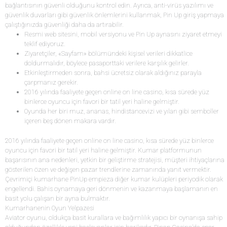
bağlantısının güvenli olduğunu kontrol edin. Ayrıca, anti-virüs yazılımı ve
güvenlik duvarları gibi güvenlik önlemlerini kullanmak, Pin Up giriş yapmaya
çalıştığınızda güvenliği daha da artırabilir.
Resmi web sitesini, mobil versiyonu ve Pin Up aynasını ziyaret etmeyi
teklif ediyoruz.
Ziyaretçiler, «Sayfam» bölümündeki kişisel verileri dikkatlice
doldurmalıdır, böylece pasaporttaki verilere karşılık gelirler.
Etkinleştirmeden sonra, bahsi ücretsiz olarak aldığınız parayla
çarpmanız gerekir.
2016 yılında faaliyete geçen online on line casino, kısa sürede yüz
binlerce oyuncu için favori bir tatil yeri haline gelmiştir.
Oyunda her biri muz, ananas, hindistancevizi ve yılan gibi semboller
içeren beş dönen makara vardır.
2016 yılında faaliyete geçen online on line casino, kısa sürede yüz binlerce
oyuncu için favori bir tatil yeri haline gelmiştir. Kumar platformunun
başarısının ana nedenleri, yetkin bir geliştirme stratejisi, müşteri ihtiyaçlarına
gösterilen özen ve değişen pazar trendlerine zamanında yanıt vermektir.
Çevrimiçi kumarhane PinUp empieza diğer kumar kulüpleri periyodik olarak
engellendi. Bahis oynamaya geri dönmenin ve kazanmaya başlamanın en
basit yolu çalışan bir ayna bulmaktır.
Kumarhanenin Oyun Yelpazesi
Aviator oyunu, oldukça basit kurallara ve bağımlılık yapıcı bir oynanışa sahip